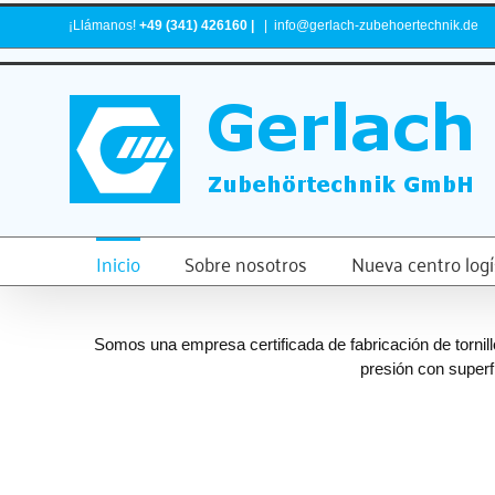
Skip
¡Llámanos!
+49 (341) 426160 |
|
info@gerlach-zubehoertechnik.de
to
content
Inicio
Sobre nosotros
Nueva centro logí
Somos una empresa certificada de fabricación de tornill
presión con superf