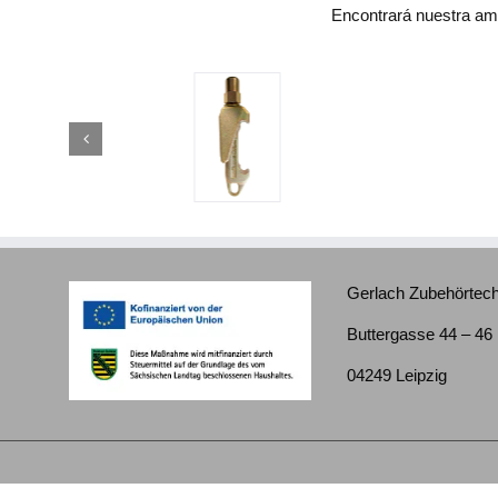
Encontrará nuestra amp
Gerlach Zubehörte
Buttergasse 44 – 46
04249 Leipzig