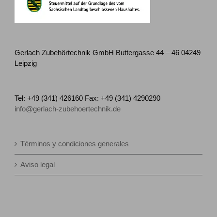
Gerlach Zubehörtechnik GmbH Buttergasse 44 – 46 04249
Leipzig
Tel: +49 (341) 426160 Fax: +49 (341) 4290290
info@gerlach-zubehoertechnik.de
Términos y condiciones generales
Aviso legal