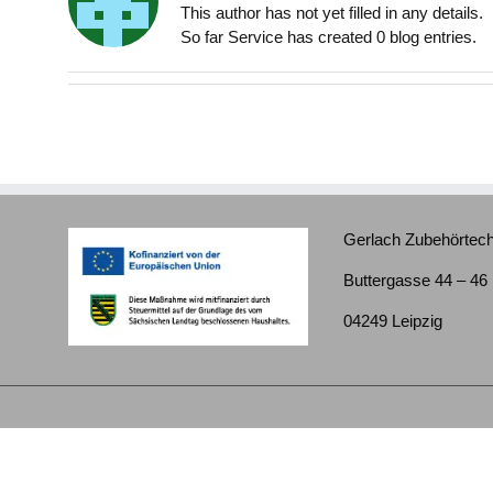
This author has not yet filled in any details.
So far Service has created 0 blog entries.
Gerlach Zubehörte
Buttergasse 44 – 46
04249 Leipzig