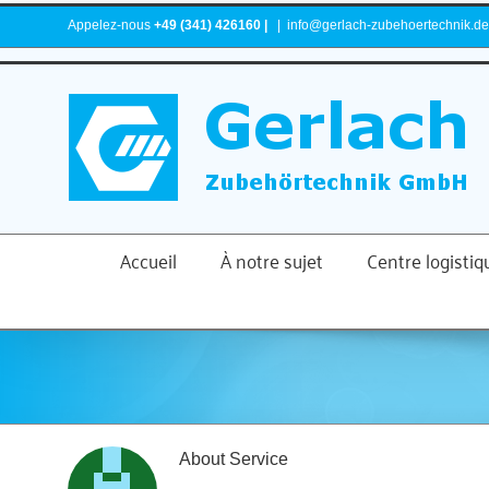
Skip
Appelez-nous
+49 (341) 426160 |
|
info@gerlach-zubehoertechnik.de
to
content
Accueil
À notre sujet
Centre logistiq
About
Service