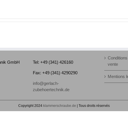
Conditions
chnik GmbH
Tel: +49 (341) 426160
vente
Fax: +49 (341) 4290290
Mentions l
info@gerlach-
zubehoertechnik.de
Copyright 2024
klammerschraube.de
| Tous droits réservés