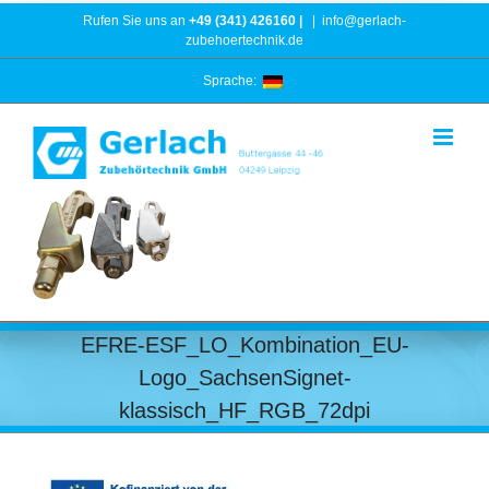
Zum
Rufen Sie uns an
+49 (341) 426160 |
|
info@gerlach-
Inhalt
zubehoertechnik.de
springen
Sprache:
EFRE-ESF_LO_Kombination_EU-
Logo_SachsenSignet-
klassisch_HF_RGB_72dpi